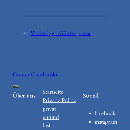
←
Vorheriger:
Günter privat
Günter Chodzinski
Startseite
Über uns
Social
Privacy Policy
privat
facebook
eufund
instagram
bisf